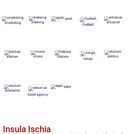
sport
trekking
artizanat
snorkeling
football
movie
politics
kitchen
folklore
songs
apps
postcards
travel agency
Insula Ischia