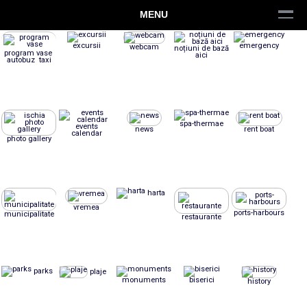
MENU
excursii
emergency
webcam
noțiuni de bază
program vase
aici
autobuz taxi
spa-thermae
events
news
rent boat
calendar
photo gallery
harta
vremea
ports-harbours
municipalitate
restaurante
parks
plaje
monuments
biserici
history