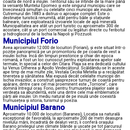
coasta de nord a insulei. Teritoriul său se întinde de la mare până
la versanții Muntelui Epomeo și este singurul municipiu care se
învecinează simultan cu celelalte cinci municipii ale insulei.
Cutremurul din 1883 a distrus-o aproape complet. Este o
destinație turistică renumită, atât pentru băile și stațiunile
balneare, care exploatează izvoarele locale de apă minerală.
Municipalitatea are atât un port turistic cu aproximativ 300 de
acostare, cât și un port comercial cu legături directe cu feribotul
și hidroglisorul de la Ischia la Napoli și Pozzuoli.
Municipiul Forio
Avea aproximativ 12.000 de locuitori (Foriani), și este situat într-o
poziție panoramică pe un promontoriu de pe coasta de vest a
insulei Ischia. Încă din timpuri preistorice și chiar din epoca
romană, a fost un loc cunoscut pentru exploatarea apelor sale
termale, în special a celor din Citara. Plaja sa era dedicată cultului
lui Venus Citherea și Apollo Vindecătorul. Scăldându-se în aceste
ape timp de mai multe zile, Vestala Cecilia Metella și-a recăpătat
tinerețea și sănătatea. Mai expusă decât celelalte municipii din
Ischia invaziilor, a construit șaisprezece turnuri de coastă pentru
apărare, dintre care cel mai proeminent este „Torrione”, care
domină întregul oraș. Forio, pentru frumusețea plajelor sale și
verdeața sa abundentă, este una dintre cele mai emblematice
părți ale insulei. Un mediu natural de pe insulă unde coexistă
frumusețea și istoria, turismul și poezia.
Municipiul Barano
Aproximativ 10.000 de locuitori (Baranesi); Locația sa naturală
excepțional de favorabilă, la aproximativ 200 de metri deasupra
nivelului mării, încadrată de dealuri verzi, îi conferă orașului
Barano privilegiul unei climate blânde și uscate pe tot parcursul