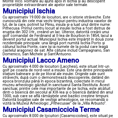
Monte Vico. Romanii au ajuns apoi în Ischia și au descoperit
proprietățile extraordinare ale apelor sale termale.
Municipiul Ischia
Cu aproximativ 19.000 de locuitori, are o istorie străveche. Este
cunoscută din cele mai vechi timpuri pentru industria vaselor de
lut, de la care, potrivit lui Pliniu, insula și-a luat unul dintre nume:
Pithecusa. Primul centru locuit al insulei Ischia a fost distrus de
erupția din 302 î.Hr., creând un lac. Ulterior, datorită creării unui
golf comandat de Ferdinand al II-lea de Bourbon în 1854, lacul a
devenit portul actual. Municipiul Ischia este împărțit în două zone
rezidențiale principale: una lângă port numită Ischia Porto și
cătunul Ischia Ponte, care își ia numele de la podul care leagă
castelul aragonez de sat. Alte cătune includ Campagnano, San
Domenico, San Michele și Sant'Antuono.
Municipiul Lacco Ameno
Cu aproximativ 4.000 de locuitori (Lacchesi), este situat într-un
golf pe coasta de nord-vest a insulei. Este una dintre principalele
stațiuni balneare și de pe litoral ale insulei. Originile sale sunt
străvechi, după cum o demonstrează descoperirile, datând din
epoca bronzului până în epoca bizantină, colectate în micul
muzeu arheologic găzduit în sanctuarul Santa Restituta. Acest
sanctuar, printre cele mai importante de pe Ischia, este alcătuit
dintr-o biserică din secolul al XIX-lea și o biserică datând din anul
1000, sub care se află rămășițele unei bazilici creștine timpurii.
Datorită bogăției sale de vestigii arheologice, se recomandă o
vizită la Muzeul Arheologic „Pithecusae” de la „Villa Arbusto”.
Municipiul Casamicciola Terme
Cu aproximativ 8.000 de locuitori (Casamicciolesi), este situat pe