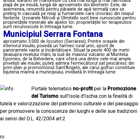
anului. Barano se mândrește cu cea mai lungă și mai faimoasă
plajă de pe insulă, lungă de aproximativ doi kilometri. Este, de
asemenea, renumită pentru pâraiele de apă termală care se
preling în cascadă pe nisip și fumarolele care izvorăsc din nisipul
fierbinte. Izvoarele Nitrodi și Olmitello sunt bine cunoscute pentru
proprietățile minerale ale apelor lor; proprietățile lor terapeutice
sunt recunoscute în întreaga lume.
Municipiul Serrara Fontana
aproximativ 3.000 de locuitori (Serraresi); Printre orașele din
interiorul insulei, posedă un farmec rural unic, sporit de
panoramele vaste și încântătoare. Situat la peste 400 de metri
deasupra nivelului mării, la sud de masivul vulcanic al Muntelui
Epomeo, de la Belvedere, care oferă una dintre cele mai ample
priveliști ale insulei, puteți admira fermecătorul sat pescăresc din
prim-plan și promontoriul Sant'Angelo, ale cărui golfuri constituie
bijuteria marină a municipiului, invidiată în întreaga lume.
Portale telematico
no-profit
per la
Promozione
del Turismo
sull'Isola d'Ischia con la finalità di
tutela e valorizzazione del patrimonio culturale e del paesaggio
per promuovere la conoscenza dei luoghi e delle sue tradizioni
ai sensi del D.L. 42/2004 art.2
ro