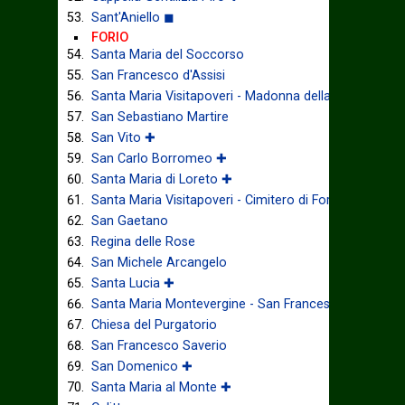
Sant'Aniello ◼
FORIO
Santa Maria del Soccorso
San Francesco d'Assisi
Santa Maria Visitapoveri - Madonna della Grazia
San Sebastiano Martire
San Vito ✚
San Carlo Borromeo ✚
Santa Maria di Loreto ✚
Santa Maria Visitapoveri - Cimitero di Forio ◼
San Gaetano
Regina delle Rose
San Michele Arcangelo
Santa Lucia ✚
Santa Maria Montevergine - San Francesco di Paola 
Chiesa del Purgatorio
San Francesco Saverio
San Domenico ✚
Santa Maria al Monte ✚