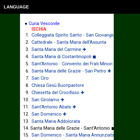
LANGUAGE
●
Curia Vescovile
ISCHIA
Colleggiata Spirito Santo - San Giovangiuseppe
Cattedrale - Santa Maria dell'Assunta
Santa Maria del Carmine ✚
Santa Maria di Costantinopoli ◼
Sant'Antonio - Convento dei Frati Minori ✚
Santa Maria delle Grazie - San Pietro ✚
San Ciro
Chiesa Gesù Buonpastore
Chiesetta del Crocifisso ✚
San Girolamo ✚
Sant'Antonio Abate ✚
San Domenico ✚
Santa Maria Addolorata
Santa Maria delle Grazie - Sant'Antonio ◼
San Domenico - Santa Maria Annunziata ✚