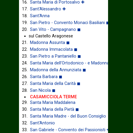
Santa Maria di Portosalvo ✚
Sant'Alessandro ✚
Sant'Anna
San Pietro - Convento Monaci Basiliani ◼
San Vito - Campagnano ◼
sul Castello Aragonese
Madonna Assunta ◼
Madonna Immacolata ◼
San Pietro a Pantaniello ◼
Santa Maria dell’Ortodonico - e Madonna della Libera
Madonna della Annunziata ◼
Santa Barbara ◼
Santa Maria della Carità ◼
San Nicola ◼
CASAMICCIOLA TERME
Santa Maria Maddalena
Santa Maria della Pietà ◼
Santa Maria Madre - del Buon Consiglio
Sant'Antonio
San Gabriele - Convento dei Passionisti ✚