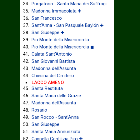
Purgatorio - Santa Maria dei Suffragi
Madonna Immacolata ✚
San Francesco
Sant'Anna - San Pasquale Baylón ✚
San Giuseppe ✚
Pio Monte della Misericordia
Pio Monte della Misericordia ◼
Calata Sant'Antonio
San Giovanni Battista
Madonna dell'Assunta
Chiesina del Cimitero
LACCO AMENO
Santa Restituta
Santa Maria delle Grazie
Madonna dell'Assunta
Rosario
San Rocco - Sant'Anna
San Giuseppe
Santa Maria Annunziata
Cappella Gentilizia Piro ✚