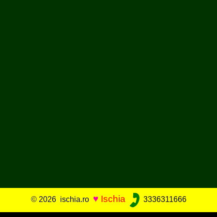
♥
Ischia
© 2026 ischia.ro
3336311666