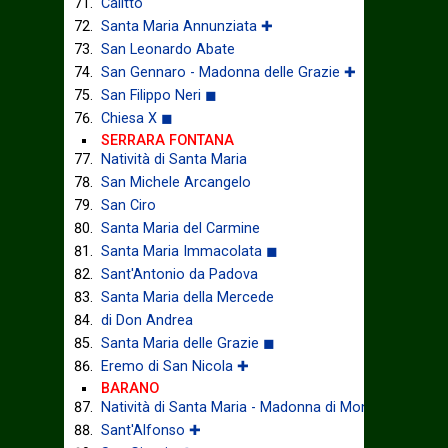
Calitto
Santa Maria Annunziata ✚
San Leonardo Abate
San Gennaro - Madonna delle Grazie ✚
San Filippo Neri ◼
Chiesa X ◼
SERRARA FONTANA
Natività di Santa Maria
San Michele Arcangelo
San Ciro
Santa Maria del Carmine
Santa Maria Immacolata ◼
Sant'Antonio da Padova
Santa Maria della Mercede
di Don Andrea
Santa Maria delle Grazie ◼
Eremo di San Nicola ✚
BARANO
Natività di Santa Maria - Madonna di Montevergine
Sant'Alfonso ✚