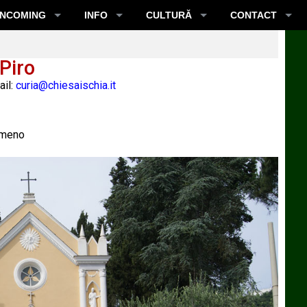
INCOMING
INFO
CULTURĂ
CONTACT
 Piro
il:
curia@chiesaischia.it
 Ameno