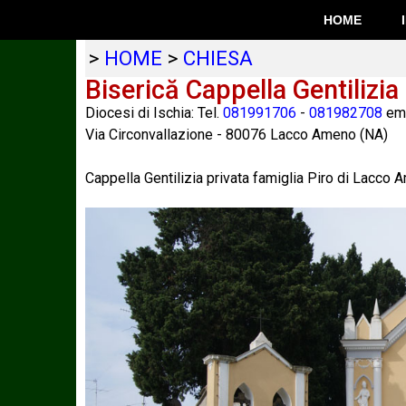
HOME
>
HOME
>
CHIESA
Biserică Cappella Gentilizia
Diocesi di Ischia: Tel.
081991706
-
081982708
ema
Via Circonvallazione
-
80076
Lacco Ameno
(
NA
)
Cappella Gentilizia privata famiglia Piro di Lacco