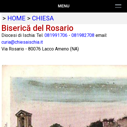
MENU
>
HOME
>
CHIESA
Biserică del Rosario
Diocesi di Ischia: Tel.
081991706
-
081982708
email:
curia@chiesaischia.it
Via Rosario
-
80076
Lacco Ameno
(
NA
)