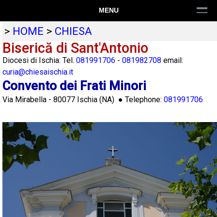
MENU
>
HOME
>
CHIESA
Biserică di Sant'Antonio
Diocesi di Ischia: Tel.
081991706
-
081982708
email:
curia@chiesaischia.it
Convento dei Frati Minori
Via Mirabella
-
80077
Ischia
(
NA
) ● Telephone:
081991706